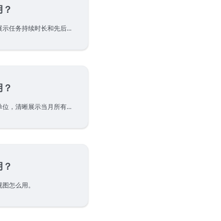
用？
甘特视图，以日期为横轴展示任务持续时长和先后顺序，简称甘特图。
用？
日历视图，是一个以天为单位，清晰展示当月所有日程的视图。在团队协作的过程中，我们常常会碰到以下场景：
用？
视图怎么用。