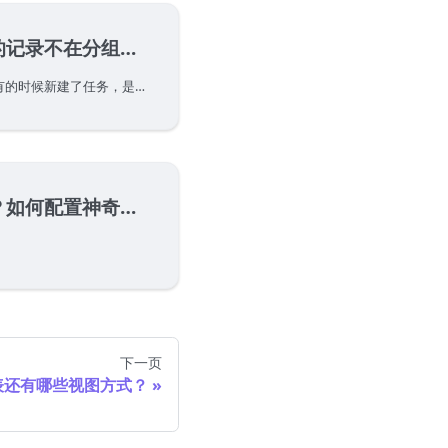
不在分组内或消失了？
你是否遇到这样的情况：有的时候新建了任务，是能够直接在分组内展示的。但是有的时候，在分组内创建任务却没有归到该分组下，而是在组外，还有的时候创建完了还直接消失了？这是为什么？
置神奇表单的预填充？
下一页
表还有哪些视图方式？